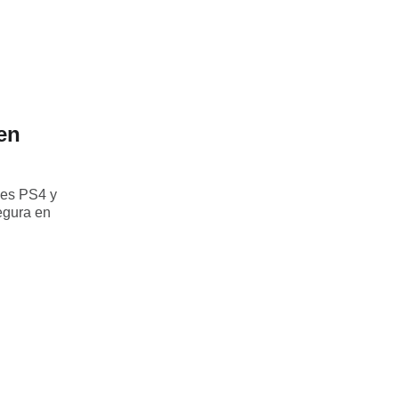
en
les PS4 y
egura en