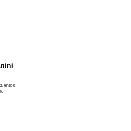
nini
cuántos
la